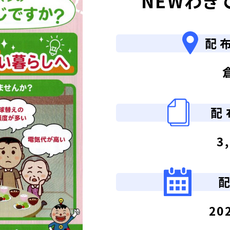
NEWわき
配
配
3
20