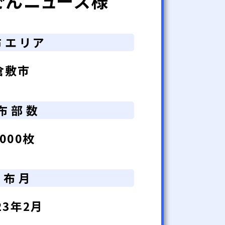
でんニュース様
布エリア
倉敷市
布部数
,000枚
配布月
23年2月