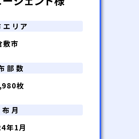
エージェント様
布エリア
倉敷市
布部数
,980枚
配布月
24年1月