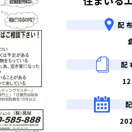
住まいる
配
配
12
20