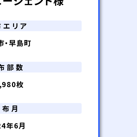
エージェント様
布エリア
市・早島町
布部数
,980枚
配布月
24年6月