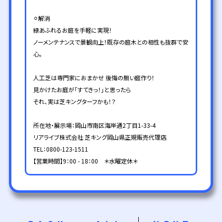
⚪︎解消
緑あふれるお庭を手軽に実現！
ノーメンテナンスで景観向上！既存の庭木との相性も抜群で安
心。
人工芝は専門家におまかせ 後悔の無い庭作り！
見かけたお庭が「すてきっ！」と思ったら
それ、実は芝キングターフかも！？
所在地・展示場：岡山市南区海岸通2丁目1-33-4
リアライブ株式会社 芝キング岡山県正規販売代理店
TEL：0800-123-1511
【営業時間】9：00 - 18：00 ＊水曜定休＊