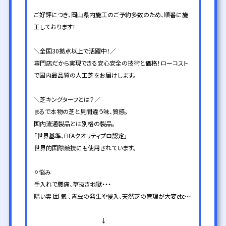
ご好評につき、岡山県内施工のご予約多数のため、順番に施
工しております！
＼全国30拠点以上で活躍中！／
専門店だから実現できる安心安全の技術と価格！ローコスト
で国内最品質の人工芝をお届けします。
＼芝キングターフとは？／
まるで本物の芝と見間違う味、質感。
国内流通製品とは別格の製品。
「世界基準、FIFAクオリティプロ認定」
世界的国際競技にも使用されています。
⚪︎悩み
手入れで腰痛、草抜き地獄・・・
暗い雰 囲 気 、青虫の発生や侵入、天然芝の管理が大変etc～
↓