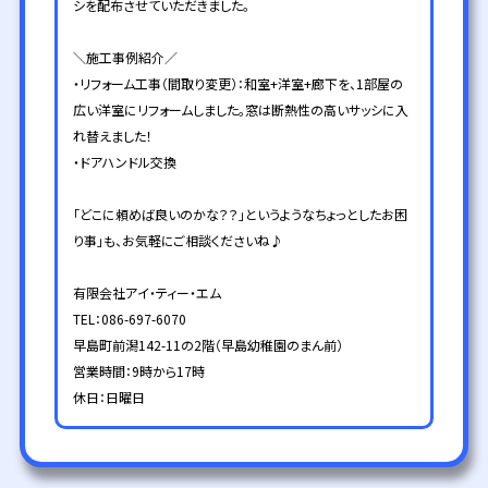
シを配布させていただきました。
＼施工事例紹介／
・リフォーム工事（間取り変更）：和室+洋室+廊下を、1部屋の
広い洋室にリフォームしました。窓は断熱性の高いサッシに入
れ替えました！
・ドアハンドル交換
「どこに頼めば良いのかな？？」というようなちょっとしたお困
り事」も、お気軽にご相談くださいね♪
有限会社アイ・ティー・エム
TEL：086-697-6070
早島町前潟142-11の2階（早島幼稚園のまん前）
営業時間：9時から17時
休日：日曜日